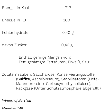
Energie in Kcal
71.7
Energie in KJ
300
Kohlenhydrate
0,40 g
davon Zucker
0,40 g
Enthält geringe Mengen von:
Fett, gesättigte Fettsäuren, Eiweiß, Salz.
Zutaten
Trauben, Saccharose, Konservierungsstoffe
(
Sulfite
, Ascorbinsäure), Stabilisatoren (Hefe-
Mannoproteine, Carboxymethylcellulose),
Packgase (Unter Schutzatmosphäre abgefüllt.)
Winzerhof Burrlein
Hauptstr. 149