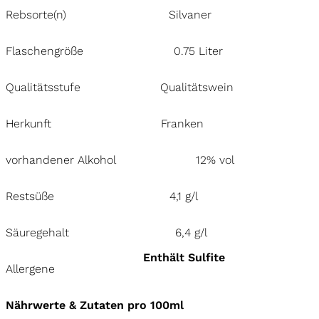
Rebsorte(n)
Silvaner
Flaschengröße
0.75 Liter
Qualitätsstufe
Qualitätswein
Herkunft
Franken
vorhandener Alkohol
12% vol
Restsüße
4,1 g/l
Säuregehalt
6,4 g/l
Enthält Sulfite
Allergene
Nährwerte & Zutaten pro 100ml